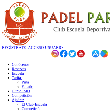
REGÍSTRATE
ACCESO USUARIO
Conócenos
Reservas
Escuela
Tarifas
Pista
Fanatic
Clinic JMD
Competición
Ajedrez
El Club-Escuela
Competición