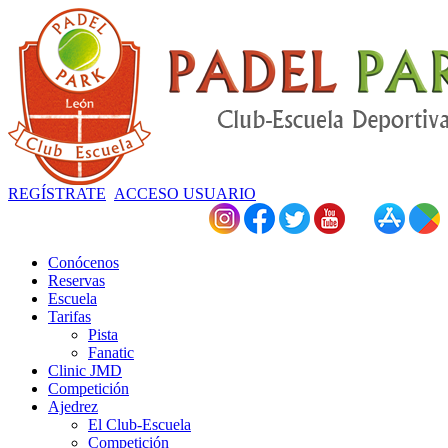
REGÍSTRATE
ACCESO USUARIO
Conócenos
Reservas
Escuela
Tarifas
Pista
Fanatic
Clinic JMD
Competición
Ajedrez
El Club-Escuela
Competición